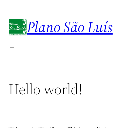
Pular
para
Plano São Luís
o
conteúdo
Hello world!